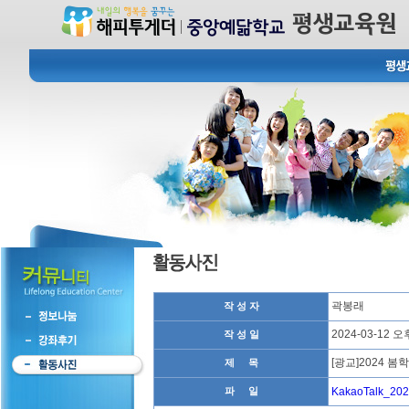
곽봉래
작 성 자
2024-03-12 오후
작 성 일
[광교]2024 봄
제 목
파 일
KakaoTalk_20