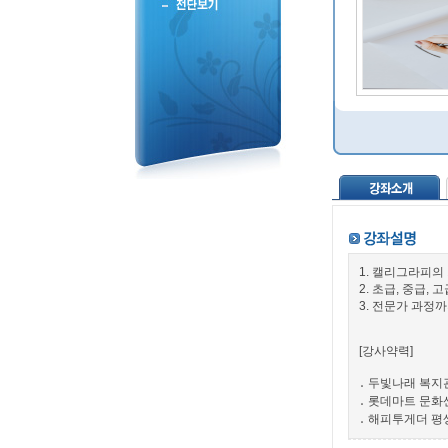
1. 캘리그라피의
2. 초급, 중급,
3. 전문가 과정
[강사약력]
․ 두빛나래 복지
․ 롯데마트 문화
․ 해피투게더 평