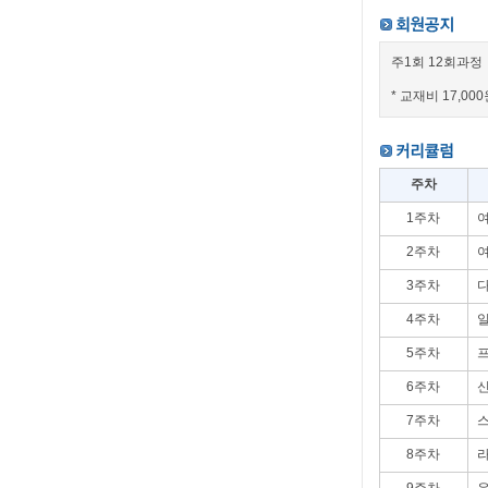
주1회 12회과정
* 교재비 17,00
주차
1주차
여
2주차
여
3주차
다
4주차
일
5주차
프
6주차
신
7주차
스
8주차
라