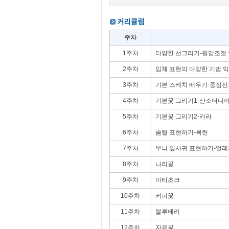
주차
1주차
다양한 선그리기-필압조절
2주차
입체 표현의 다양한 기법 
3주차
기본 스케치 배우기-중심선
4주차
기본꽃 그리기1-산소더니
5주차
기본꽃 그리기2-카라
6주차
솜털 표현하기-목련
7주차
무늬 잎사귀 표현하기-얼레
8주차
나리꽃
9주차
아티초크
10주차
커피꽃
11주차
블루베리
12주차
자유꽃